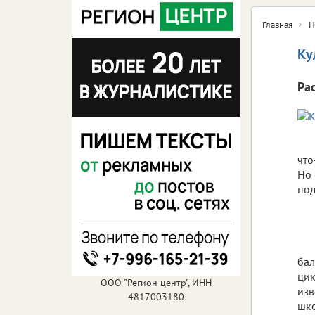
Главная
Н
Ку
Ра
что
Но 
под
бал
цик
ООО "Регион центр", ИНН
изв
4817003180
шко