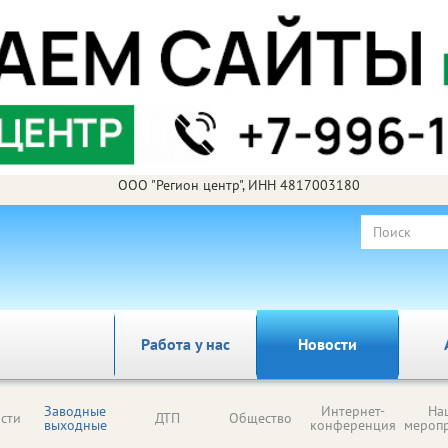
ООО "Регион центр", ИНН 4817003180
Работа у нас
Новости
Заводные
Интернет-
На
сти
ДТП
Общество
выходные
конференция
мероп