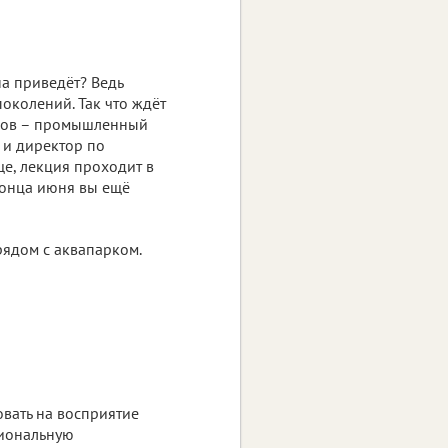
а приведёт? Ведь
поколений. Так что ждёт
жков – промышленный
 и директор по
е, лекция проходит в
 конца июня вы ещё
 рядом с аквапарком.
вать на восприятие
циональную