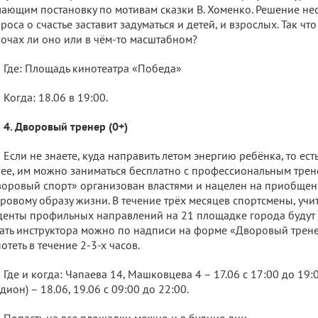
ающим постановку по мотивам сказки В. Хоменко. Решение н
роса о счастье заставит задуматься и детей, и взрослых. Так что
очах ли оно или в чём-то масштабном?
Где: Площадь кинотеатра «Победа»
Когда: 18.06 в 19:00.
4. Дворовый тренер (0+)
Если не знаете, куда направить летом энергию ребёнка, то есть
ее, им можно заниматься бесплатно с профессиональным трен
оровый спорт» организован властями и нацелен на приобщени
ровому образу жизни. В течение трёх месяцев спортсмены, учи
денты профильных направлений на 21 площадке города будут 
ать инструктора можно по надписи на форме «Дворовый трене
отеть в течение 2-3-х часов.
Где и когда: Чапаева 14, Машковцева 4 – 17.06 с 17:00 до 19:
адион) – 18.06, 19.06 с 09:00 до 22:00.
Попасть на все площадки можно и в будние дни.