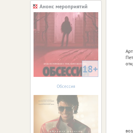
Анонс мероприятий
Арт
Пет
отк
18+
Обсессия
воз