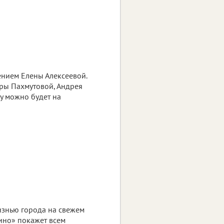
ением Елены Алексеевой.
ры Пахмутовой, Андрея
у можно будет на
изнью города на свежем
тино» покажет всем