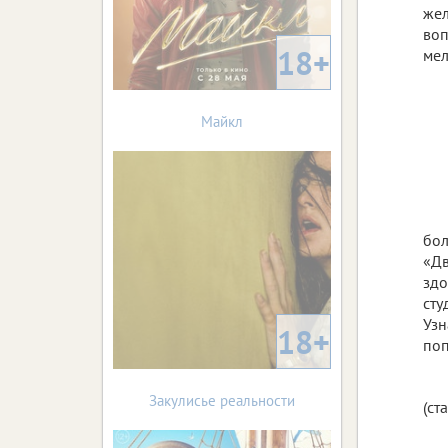
жел
воп
18+
мел
Майкл
бол
«Дв
здо
сту
Узн
18+
поп
Закулисье реальности
(ст