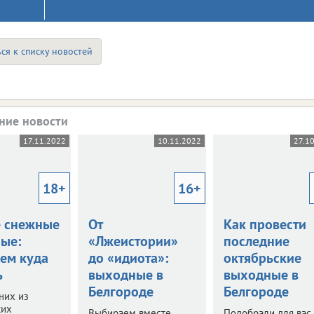
ся к списку новостей
ние новости
17.11.2022
10.11.2022
27.1
18+
16+
 снежные
От
Как провести
ые:
«Лжеистории»
последние
ем куда
до «идиота»:
октябрьские
ь
выходные в
выходные в
Белгороде
Белгороде
них из
ких
Выбираем вместе,
Подобрали для вас