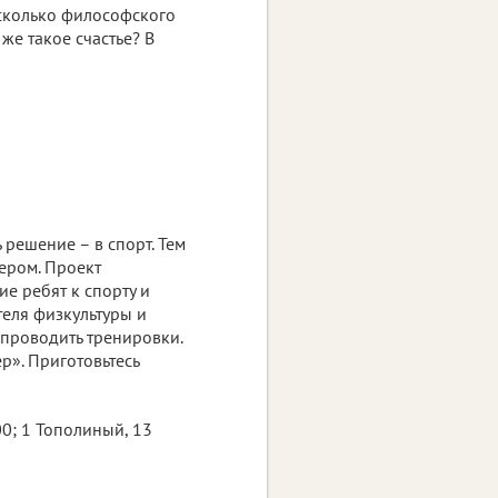
есколько философского
 же такое счастье? В
 решение – в спорт. Тем
ером. Проект
е ребят к спорту и
теля физкультуры и
проводить тренировки.
р». Приготовьтесь
00; 1 Тополиный, 13