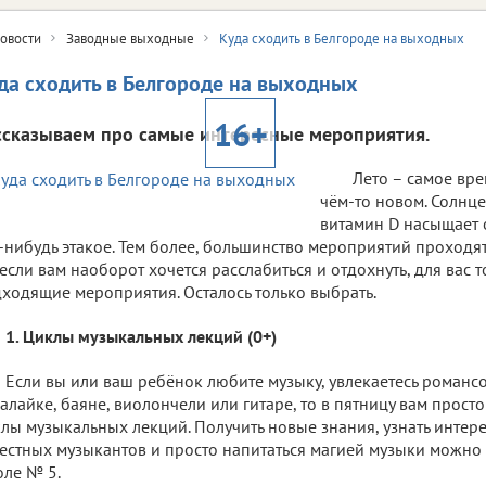
овости
Заводные выходные
Куда сходить в Белгороде на выходных
да сходить в Белгороде на выходных
16+
ссказываем про самые интересные мероприятия.
Лето – самое вре
чём-то новом. Солнце
витамин D насыщает о
-нибудь этакое. Тем более, большинство мероприятий проходят
если вам наоборот хочется расслабиться и отдохнуть, для вас 
ходящие мероприятия. Осталось только выбрать.
1. Циклы музыкальных лекций (0+)
Если вы или ваш ребёнок любите музыку, увлекаетесь романсо
алайке, баяне, виолончели или гитаре, то в пятницу вам просто
лы музыкальных лекций. Получить новые знания, узнать интер
естных музыкантов и просто напитаться магией музыки можно
ле № 5.