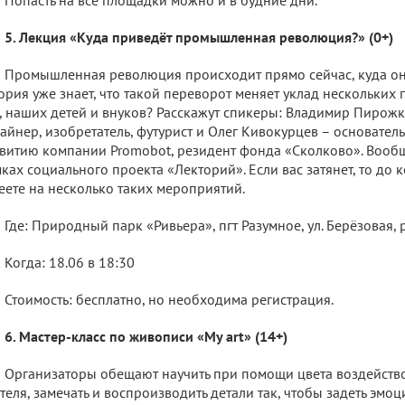
5. Лекция «Куда приведёт промышленная революция?» (0+)
Промышленная революция происходит прямо сейчас, куда он
ория уже знает, что такой переворот меняет уклад нескольких 
, наших детей и внуков? Расскажут спикеры: Владимир Пиро
айнер, изобретатель, футурист и Олег Кивокурцев – основатель
витию компании Promobot, резидент фонда «Сколково». Вообщ
ках социального проекта «Лекторий». Если вас затянет, то до
еете на несколько таких мероприятий.
Где: Природный парк «Ривьера», пгт Разумное, ул. Берёзовая,
Когда: 18.06 в 18:30
Стоимость: бесплатно, но необходима регистрация.
6. Мастер-класс по живописи «My art» (14+)
Организаторы обещают научить при помощи цвета воздейство
теля, замечать и воспроизводить детали так, чтобы задеть эмо