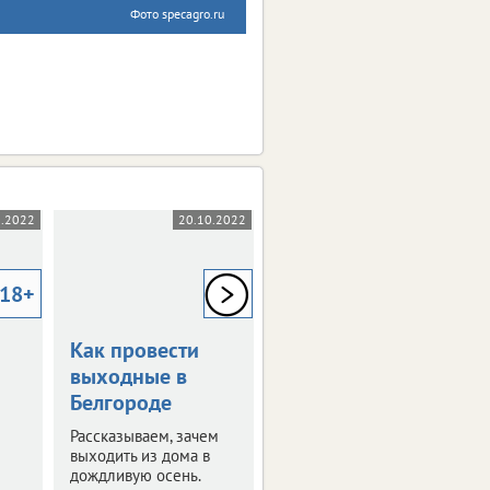
Фото specagro.ru
0.2022
20.10.2022
29.09.2022
18+
18+
18+
Как провести
Как провести
выходные в
последние
Белгороде
сентябрьские
выходные в
Рассказываем, зачем
Белгороде
выходить из дома в
дождливую осень.
Выбрали для вас