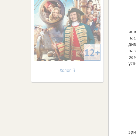
ист
нас
диз
12+
раз
рам
усп
Холоп 3
зри