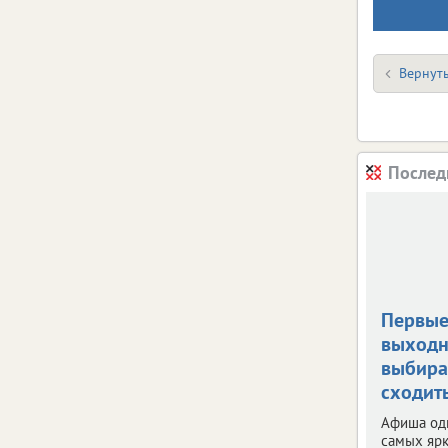
Вернуть
Послед
Первые
выходн
выбира
сходит
Афиша од
самых яр