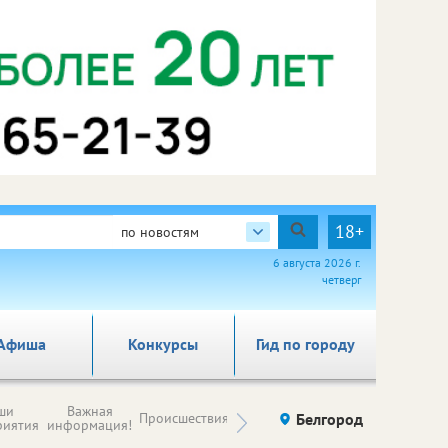
18+
по новостям
6 августа 2026 г.
четверг
Афиша
Конкурсы
Гид по городу
Новости
ши
Важная
Происшествия
Здоровье
Белгород
Ку
компаний (на
риятия
информация!
правах
рекламы)