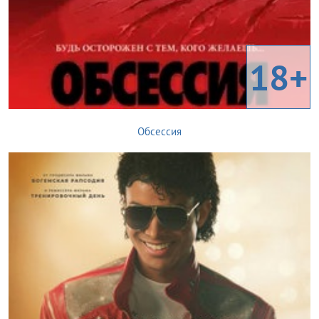
18+
Обсессия