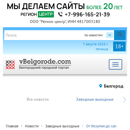
ООО "Регион центр", ИНН 4817003180
по новостям
7 августа 2026 г.
18+
пятница
Toggle
navigat
Белгород
Все новости
Заводные выходные
Главная
Новости
Заводные выходные
От безумия до сап-