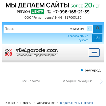
ООО "Регион центр", ИНН 4817003180
по новостям
8 августа 2026 г.
18+
суббота
Toggle
navigat
Белгород
Все новости
Заводные выходные
Главная
Новости
Образование
В приграничных школах