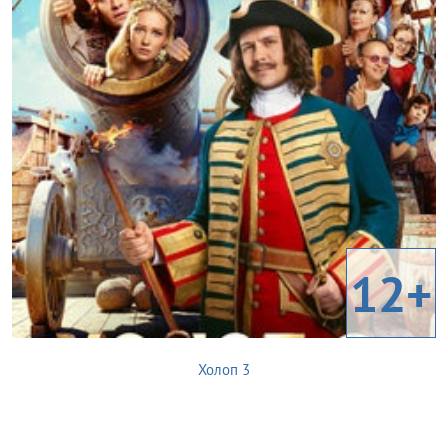
12+
Холоп 3