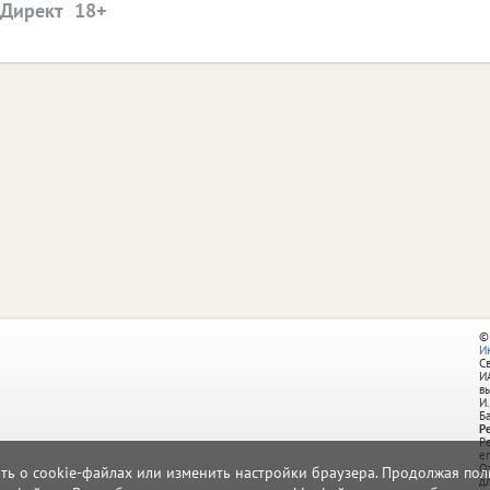
.Директ
©
И
С
И
в
И.
Б
Р
Р
e
О
ать о cookie-файлах или изменить настройки браузера. Продолжая поль
д