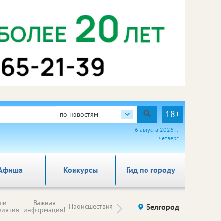
18+
по новостям
6 августа 2026 г.
четверг
Афиша
Конкурсы
Гид по городу
Новости
ши
Важная
Происшествия
Здоровье
Белгород
Ку
компаний (на
риятия
информация!
правах
рекламы)