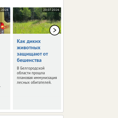
7.2026
20.07.2026
20.07.2026
Как диких
Благодаря ЭКО в
животных
Белгородской
защищают от
родилось 69
бешенства
детей
В Белгородской
Статистика за
области прошла
полугодие.
плановая иммунизация
лесных обитателей.
.