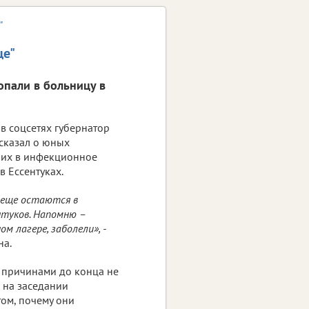
"
це"
опали в больницу в
в соцсетях губернатор
ссказал о юных
ших в инфекционное
в Ессентуках.
 еще остаются в
нтуков. Напомню –
м лагере, заболели», -
на.
с причинами до конца не
 на заседании
том, почему они