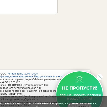
 ООО
"Регион центр" 2004 - 2026
нформационное наполнение: Информационное агентство vRossii.ru
видетельство о регистрации СМИ информационного агентства vRossii.ru
А № ФС 77‑35502
ыдано РОСКОМНАДЗОРом 04 марта 2009г.
НЕ ПРОПУСТИ!
 О. Главного редактора Нарыков А. Н.
аннеры на портале размещаются на правах рекламы.
еклама на портале:
Главные новости региона
екламное агентство "Умный маркетинг" тел. 7-910-267-70-40,
в вашей почте!
mail: umnyy.marketing@yandex.ru
тдельные публикации могут содержать информацию, не предназначенную
зоваться сайтом без изменения настроек, вы даете согласие на
ля пользователей до 18 лет.
ПОДПИСАТЬСЯ