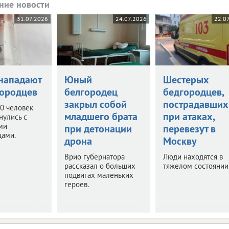
ние новости
31.07.2026
24.07.2026
22.0
нападают
Юный
Шестерых
городцев
белгородец
бедгородцев,
закрыл собой
пострадавших
0 человек
младшего брата
при атаках,
нулись с
ми
при детонации
перевезут в
цами.
дрона
Москву
Врио губернатора
Люди находятся в
рассказал о больших
тяжелом состоянии
подвигах маленьких
героев.