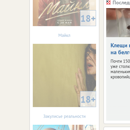
Послед
18+
Майкл
Клещи 
на бел
Почти 150
уже столк
маленьки
кровопий
18+
Закулисье реальности