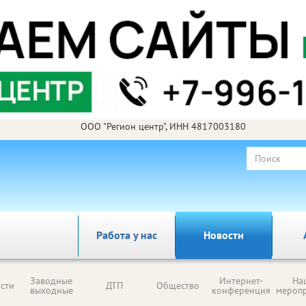
ООО "Регион центр", ИНН 4817003180
Работа у нас
Новости
Заводные
Интернет-
На
сти
ДТП
Общество
выходные
конференция
мероп