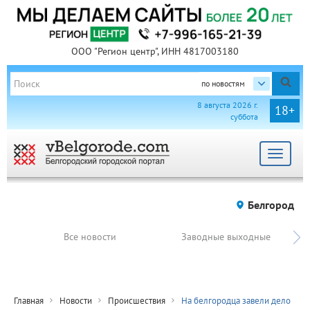
ООО "Регион центр", ИНН 4817003180
по новостям
8 августа 2026 г.
18+
суббота
Toggle
navigat
Белгород
Все новости
Заводные выходные
Главная
Новости
Происшествия
На белгородца завели дело