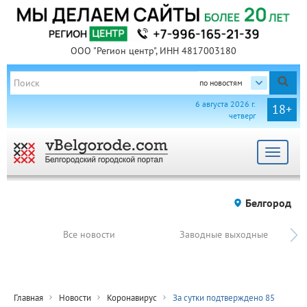
ООО "Регион центр", ИНН 4817003180
по новостям
6 августа 2026 г.
18+
четверг
Toggle
navigat
Белгород
Все новости
Заводные выходные
Главная
Новости
Коронавирус
За сутки подтверждено 85