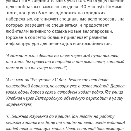
уложат 5 км соединительных участков. На осуществление
целесообразных замыслов выделят 40 млн руб. Помимо
этого, построят 6 км велодорожек на городских
набережных, организуют специальные велопереезды, на
которых разрешат не спешиваться, и предоставят
любителям активного отдыха новые велопарковки.
Горожан в соцсетях больше привлекает развитая
инфраструктура для пешеходов и автомобилистов:
"А можно мост сделать на пляж через ж/д пути наконец
или хотя бы привести в порядок и открыть тот, который
там всю жизнь существовал?",
"А из мкр-на "Разумное-71" до с. Беловское нет даже
пешеходной дорожки, не говоря уже о велосипедной. Дорога
узкая, вдоль дороги грязь, автобусы ходят редко. Где улица
Хлебная через Белгородскую объездную переходит в улицу
Зареченскую",
"С. Ближняя Игуменка до Крейды. Там людям на работу
пешком ходить негде, не то чтобы на велосипеде ездить. А
людей там желающих много. Плюс есть ещё близлежащие