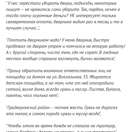
"У нас перестали убирать дворы, подъезды, некоторые
пишут – не нравится, сами уберите. Так, пардон, зачем я
тогда плачу огромные деньги? УК интересует только
своевременная оплата, дворника видим раз в месяц и то в
лучшем случае...",
"Платить дворникам надо! У меня дворник, быстро
пробежал по дворам утром и помчался на вторую работу!
А с другой стороны, чисто там, где не сорят. В людных
местах вообще страшно взглянуть, бычки валяются",
"Прошу обратить внимание ответственных лиц на
площадку за домом на ул. Вокзальная, 33. Убирается
детская площадка, а на том, что от неё отгородили
сеткой, возле дома, всегда грязь и мусор. Листва, бумага,
пакеты, чего только нет",
"Грайворонский район – полная жесть. Грязь на дорогах
это малое, в самом городе грязь и мусор везде",
"Чтобы земля во время дождя не стекала на тротуар,
нужно бордюры делать не вровень, а выше тротуаров",