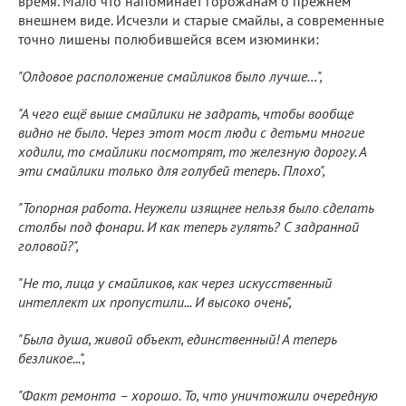
время. Мало что напоминает горожанам о прежнем
внешнем виде. Исчезли и старые смайлы, а современные
точно лишены полюбившейся всем изюминки:
"Олдовое расположение смайликов было лучше…",
"А чего ещё выше смайлики не задрать, чтобы вообще
видно не было. Через этот мост люди с детьми многие
ходили, то смайлики посмотрят, то железную дорогу. А
эти смайлики только для голубей теперь. Плохо",
"Топорная работа. Неужели изящнее нельзя было сделать
столбы под фонари. И как теперь гулять? С задранной
головой?",
"Не то, лица у смайликов, как через искусственный
интеллект их пропустили... И высоко очень",
"Была душа, живой объект, единственный! А теперь
безликое...",
"Факт ремонта – хорошо. То, что уничтожили очередную