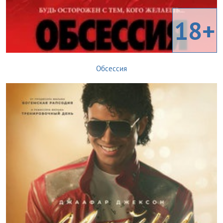
18+
Обсессия