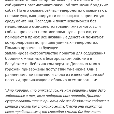
собираются рассматривать закон об эвтаназии бродячих
собак. По его словам, сейчас четвероногих отлавливают,
стерилизуют, вакцинируют и возвращают в привычную
среду обитания. Последний пункт невозможен без
медицинского освидетельствования животного. Если
собака проявляет немотивированную агрессию, ее
помещают в приют. Все названные действия помогают
контролировать популяцию уличных четвероногих.
Помимо прочего, на будущее
запланированостроительство приютов для содержания
бродячих животных в Белгородском районе и в
Валуйском и Шебекинском округах. Довольно много
горожан привержены постулатам гуманизма. Они в
раннем детстве запомнили слова из известной детской
песенки, прививающие любовь ко всем животным:
"Это хорошо, что отказались, не нам решать. Наше дело
заботится о тех, кого подарила нам природа. Должны
существовать такие приюты, где все бездомные собачки и
котики смогли бы спокойно жить. И если они окажутся
невостребованными, то спокойно смогли бы доживать