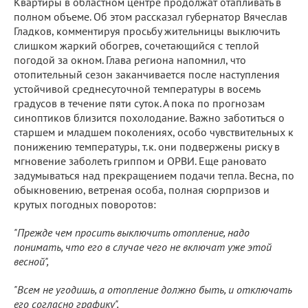
Квартиры в областном центре продолжат отапливать в
полном объеме. Об этом рассказал губернатор Вячеслав
Гладков, комментируя просьбу жительницы выключить
слишком жаркий обогрев, сочетающийся с теплой
погодой за окном. Глава региона напомнил, что
отопительный сезон заканчивается после наступления
устойчивой среднесуточной температуры в восемь
градусов в течение пяти суток. А пока по прогнозам
синоптиков близится похолодание. Важно заботиться о
старшем и младшем поколениях, особо чувствительных к
понижению температуры, т.к. они подвержены риску в
мгновение заболеть гриппом и ОРВИ. Еще рановато
задумываться над прекращением подачи тепла. Весна, по
обыкновению, ветреная особа, полная сюрпризов и
крутых погодных поворотов:
"Прежде чем просить выключить отопление, надо
понимать, что его в случае чего не включат уже этой
весной",
"Всем не угодишь, а отопление должно быть, и отключать
его согласно графику",