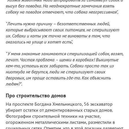
выгул без поводка. На неоднократные замечания взять
собаку на поводок отвечают, что собака неагрессивная",
"Лечить нужно причину – безответственных людей,
которые выбрасывают своих питомцев, не стерилизуют
их. Собаки и коты уж точно не виноваты в том, что
оказались на улице и хотят есть",
"У меня знакомые занимаются стерилизацией собак, возят,
лечат. Частая проблема – щенки в коробках! Выкинутые
кем-то, устаешь всех забирать. Собаки просто так из
ниоткуда не берутся, люди не стерилизуют своих
дворовых, им проще оставить где-то. Как объяснить
людям?".
Про строительство домов
На проспекте Богдана Хмельницкого, 56 экскаватор
убирает остатки от демонтированных старых домов.
Фотографии строительной техники на участке,
огороженном металлическими листами, разместили в
социальных сетях. Отметим, что в этой локации развернут