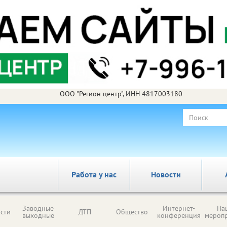
ООО "Регион центр", ИНН 4817003180
Работа у нас
Новости
Заводные
Интернет-
На
сти
ДТП
Общество
выходные
конференция
мероп