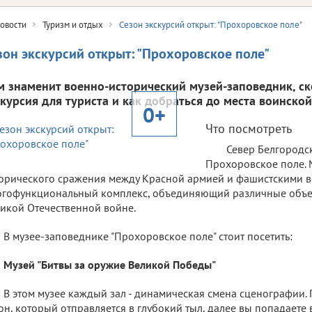
овости
Туризм и отдых
Сезон экскурсий открыт: "Прохоровское поле"
зон экскурсий открыт: "Прохоровское поле"
м знаменит военно-исторический музей-заповедник, ск
скурсия для туриста и как добраться до места воинской
0+
Что посмотреть
Север Белгородск
Прохоровское поле. 
орического сражения между Красной армией и фашистскими во
гофункциональный комплекс, объединяющий различные объе
икой Отечественной войне.
В музее-заповеднике "Прохоровское поле" стоит посетить:
Музей "Битвы за оружие Великой Победы"
В этом музее каждый зал - динамическая смена сценографии. 
он, который отправляется в глубокий тыл, далее вы попадаете 