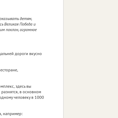
оказывать детям,
сь Великая Победа и
им поклон, огромное
 дальней дороги вкусно
есторане,
мплекс, здесь вы
 разнятся, в основном
 одному человеку в 1000
а, например: