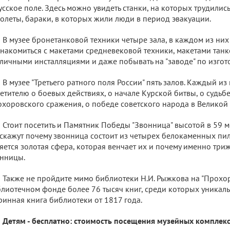
усское поле. Здесь можно увидеть станки, на которых трудилис
олеты, бараки, в которых жили люди в период эвакуации.
В музее бронетанковой техники четыре зала, в каждом из них
накомиться с макетами средневековой техники, макетами танко
личными инсталляциями и даже побывать на "заводе" по изго
В музее "Третьего ратного поля России" пять залов. Каждый из
етителю о боевых действиях, о начале Курской битвы, о судьб
хоровского сражения, о победе советского народа в Великой
Стоит посетить и Памятник Победы "Звонница" высотой в 59 м
скажут почему звонница состоит из четырех белокаменных пи
яется золотая сфера, которая венчает их и почему именно три
нницы.
Также не пройдите мимо библиотеки Н.И. Рыжкова на "Прохор
лиотечном фонде более 76 тысяч книг, среди которых уникал
ринная книга библиотеки от 1817 года.
Детям - бесплатно: стоимость посещения музейных комплекс