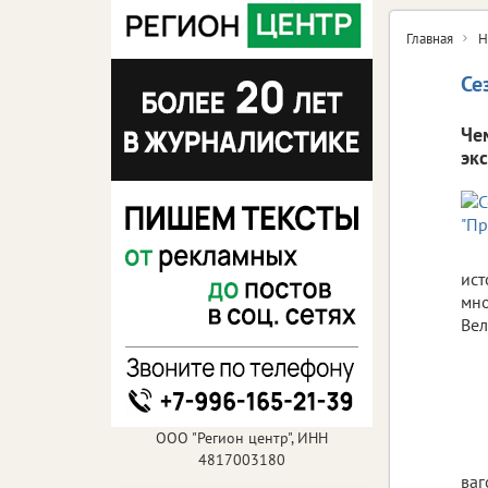
Главная
Н
Се
Че
эк
ист
мно
Вел
ООО "Регион центр", ИНН
4817003180
ваг