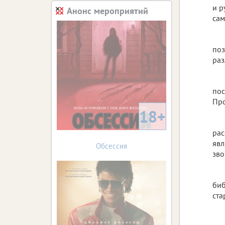
и р
Анонс мероприятий
сам
поз
раз
пос
Про
18+
рас
явл
Обсессия
зво
биб
ста