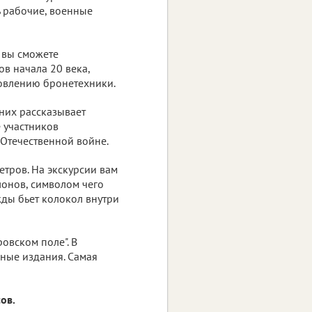
ь рабочие, военные
 вы сможете
в начала 20 века,
товлению бронетехники.
 них рассказывает
е участников
 Отечественной войне.
етров. На экскурсии вам
лонов, символом чего
жды бьет колокол внутри
овском поле". В
ьные издания. Самая
ов.