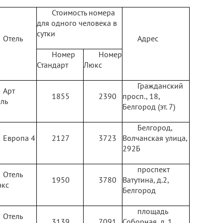
Стоимость номера
для одного человека в
сутки
Отель
Адрес
Номер
Номер
Стандарт
Люкс
Гражданский
Арт
1855
2390
просп., 18,
ль
Белгород (эт. 7)
Белгород,
Европа 4
2127
3723
Волчанская улица,
292Б
проспект
Отель
1950
3780
Ватутина, д.2,
акс
Белгород
площадь
Отель
3139
7091
Соборная, д. 1,