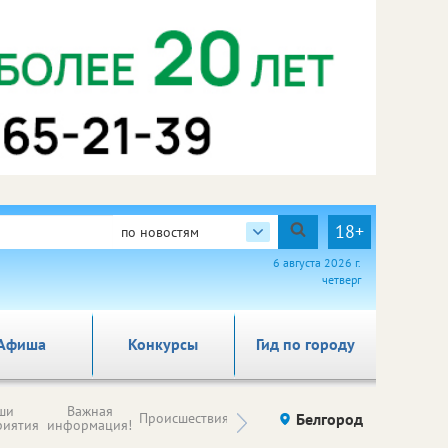
18+
по новостям
6 августа 2026 г.
четверг
Афиша
Конкурсы
Гид по городу
Новости
ши
Важная
Происшествия
Здоровье
Белгород
Ку
компаний (на
риятия
информация!
правах
рекламы)