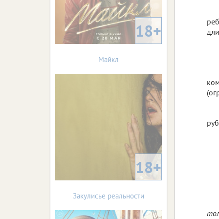
реб
18+
дли
Майкл
ком
(ог
руб
18+
Закулисье реальности
тол