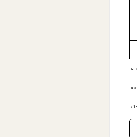
на 
пое
в 1