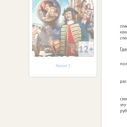
гов
как
спа
12+
Гд
поз
Холоп 3
рас
смо
это
руб