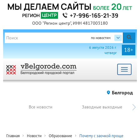
ООО "Регион центр", ИНН 4817003180
по новостям
6 августа 2026 г.
18+
четверг
Toggle
navigat
Белгород
Все новости
Заводные выходные
Главная
Новости
Образование
Почему с заочкой проще