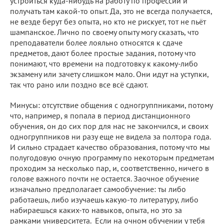
устроиться куда-нибудь на работу по профессии и
получать там какой-то опыт. Да, это не всегда получается,
не везде берут без опыта, но кто не рискует, тот не пьёт
шампанское. Лично по своему опыту могу сказать, что
преподаватели более лояльно относятся к сдаче
предметов, дают более простые задания, потому что
понимают, что времени на подготовку к какому-либо
экзамену или зачету слишком мало. Они идут на уступки,
так что рано или поздно все всё сдают.
Минусы: отсутствие общения с одногруппниками, потому
что, например, я попала в период дистанционного
обучения, он до сих пор для нас не закончился, и своих
одногруппников ни разу еще не видела за полтора года.
И сильно страдает качество образования, потому что мы
полугодовую очную программу по некоторым предметам
проходим за несколько пар, и, соответственно, ничего в
голове важного почти не остается. Заочное обучение
изначально предполагает самообучение: ты либо
работаешь, либо изучаешь какую-то литературу, либо
набираешься каких-то навыков, опыта, но это за
рамками университета. Если на очном обучении у тебя