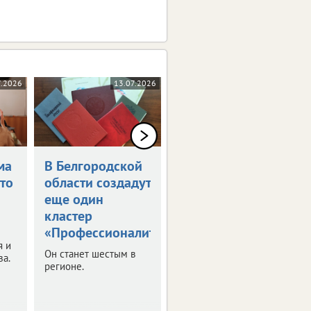
7.2026
13.07.2026
09.07.2026
ма
В Белгородской
Определен
что
области создадут
график каникул
еще один
в 2026/27
кластер
учебном году
«Профессионалитета»
Рекомендации с
я и
датами
Он станет шестым в
за.
Минпросвещения РФ
регионе.
направило в регионы.