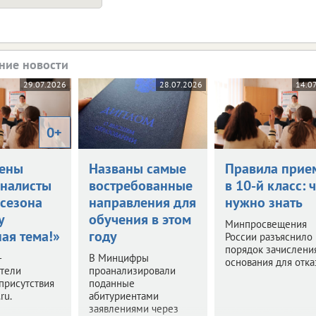
ние новости
29.07.2026
28.07.2026
14.0
0+
ены
Названы самые
Правила прие
налисты
востребованные
в 10-й класс: 
 сезона
направления для
нужно знать
у
обучения в этом
Минпросвещения
ая тема!»
году
России разъяснило
порядок зачислени
–
В Минцифры
основания для отка
ители
проанализировали
присутствия
поданные
ru.
абитуриентами
заявлениями через