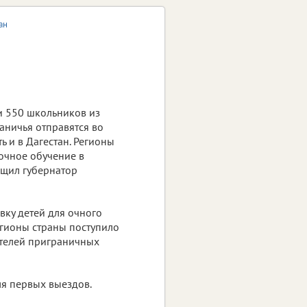
ан
 550 школьников из
аничья отправятся во
 и в Дагестан. Регионы
очное обучение в
бщил губернатор
вку детей для очного
егионы страны поступило
ителей приграничных
ля первых выездов.