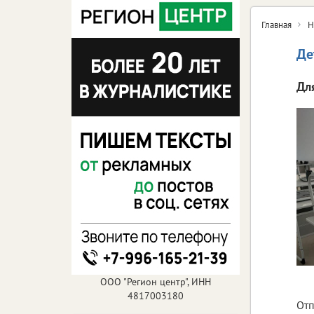
Главная
Н
Де
Дл
ООО "Регион центр", ИНН
4817003180
Отп