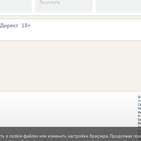
Госуслуги.
.Директ
©
И
С
И
в
И.
Б
Р
Р
e
О
ать о cookie-файлах или изменить настройки браузера. Продолжая поль
д