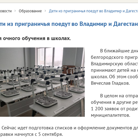
овости
Образование
Дети из приграничья поедут во Владимир и Дагест
ти из приграничья поедут во Владимир и Дагестан
я очного обучения в школах.
В ближайшие дни
белгородского пригр
Владимирскую область
принимают детей на 
школах. Об этом соо
Вячеслав Гладков.
В целом на отпра
обучения в другие р
1 200 заявок от род
муниципалитетов.
Сейчас идет подготовка списков и оформление документов д
равки начнутся с 5 сентября.