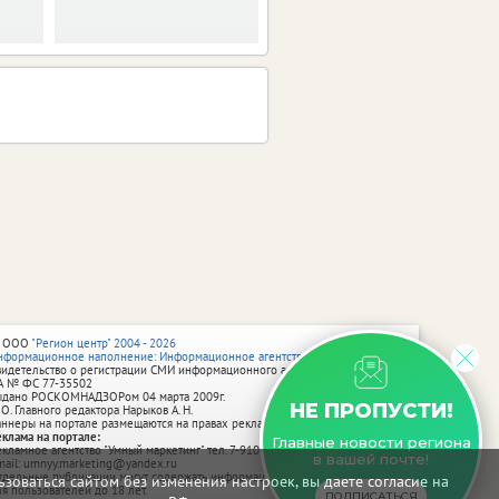
 ООО
"Регион центр" 2004 - 2026
нформационное наполнение: Информационное агентство vRossii.ru
видетельство о регистрации СМИ информационного агентства vRossii.ru
А № ФС 77‑35502
ыдано РОСКОМНАДЗОРом 04 марта 2009г.
НЕ ПРОПУСТИ!
 О. Главного редактора Нарыков А. Н.
аннеры на портале размещаются на правах рекламы.
еклама на портале:
Главные новости региона
екламное агентство "Умный маркетинг" тел. 7-910-267-70-40,
в вашей почте!
mail: umnyy.marketing@yandex.ru
тдельные публикации могут содержать информацию, не предназначенную
зоваться сайтом без изменения настроек, вы даете согласие на
ля пользователей до 18 лет.
ПОДПИСАТЬСЯ