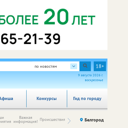
18+
по новостям
9 августа 2026 г.
воскресенье
Афиша
Конкурсы
Гид по городу
Новости
ши
Важная
Происшествия
Здоровье
Белгород
Ку
компаний (на
риятия
информация!
правах
рекламы)