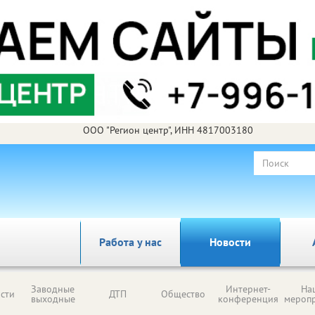
ООО "Регион центр", ИНН 4817003180
Работа у нас
Новости
Заводные
Интернет-
На
сти
ДТП
Общество
выходные
конференция
мероп