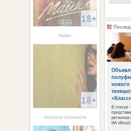
18+
Послед
Майкл
Объявл
полуфи
нового
телешо
18+
«Классн
В списке 
представ
Закулисье реальности
регионов 
ИА vRossii.