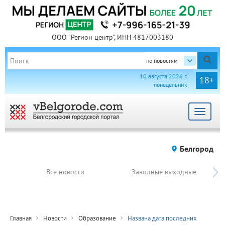
ООО "Регион центр", ИНН 4817003180
по новостям
10 августа 2026 г.
18+
понедельник
Toggle
navigat
Белгород
Все новости
Заводные выходные
Главная
Новости
Образование
Названа дата последних