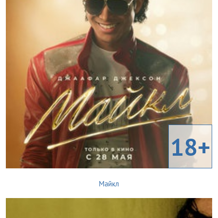
18+
Майкл