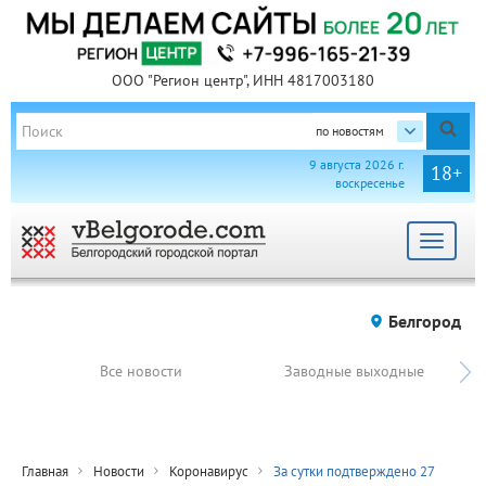
ООО "Регион центр", ИНН 4817003180
по новостям
9 августа 2026 г.
18+
воскресенье
Toggle
navigat
Белгород
Все новости
Заводные выходные
Главная
Новости
Коронавирус
За сутки подтверждено 27