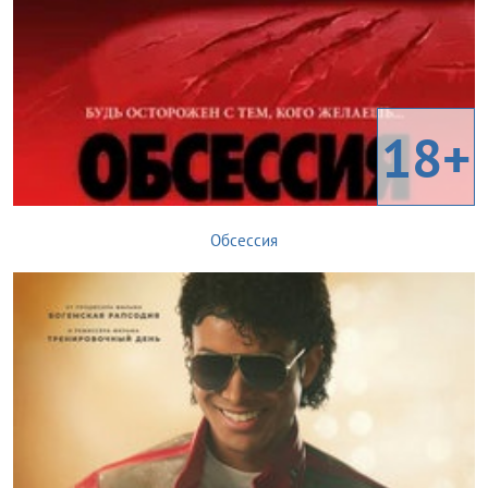
18+
Обсессия