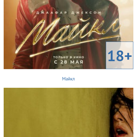
18+
Майкл