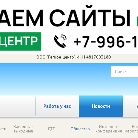
ООО "Регион центр", ИНН 4817003180
Работа у нас
Новости
Заводные
Интернет-
На
сти
ДТП
Общество
выходные
конференция
мероп