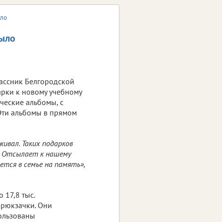
ыло
было
ассник Белгородской
арки к новому учебному
ические альбомы, с
Эти альбомы в прямом
живал. Таких подарков
и. Отсылает к нашему
ется в семье на память»,
 17,8 тыс.
-рюкзачки. Они
пользованы