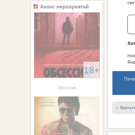
све
Анонс мероприятий
Хот
Нов
Янд
18+
Печа
Обсессия
Вернуть