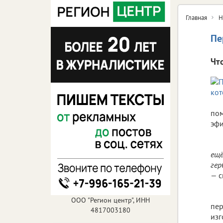
Главная
Н
Пе
Чт
пом
эфи
ещё
гер
—
с
ООО "Регион центр", ИНН
пер
4817003180
изг