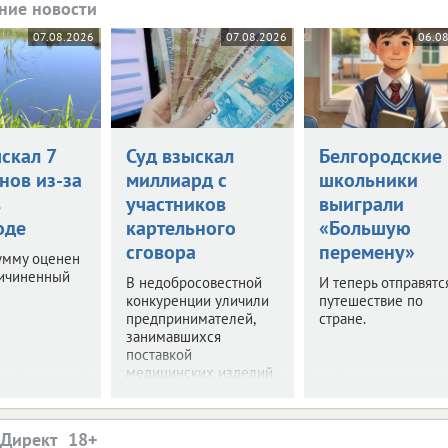
ние новости
07.08.2026
07.08.2026
06.0
скал 7
Суд взыскал
Белгородские
нов из-за
миллиард с
школьники
в
участников
выиграли
оде
картельного
«Большую
сговора
перемену»
умму оценен
ричиненный
В недобросовестной
И теперь отправятс
конкуренции уличили
путешествие по
предпринимателей,
стране.
занимавшихся
поставкой
медицинских изделий.
.Директ