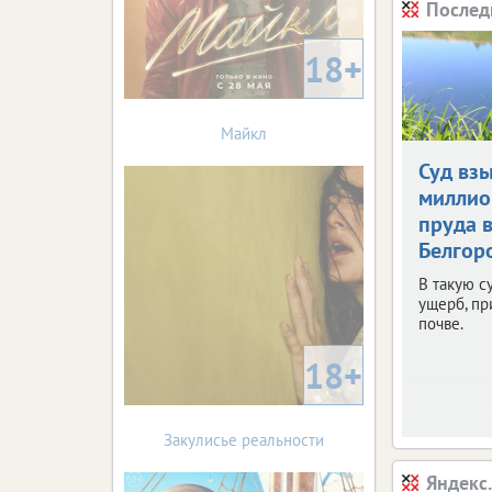
Послед
18+
Майкл
Суд взы
миллио
пруда 
Белгор
В такую с
ущерб, п
почве.
18+
Закулисье реальности
Яндекс