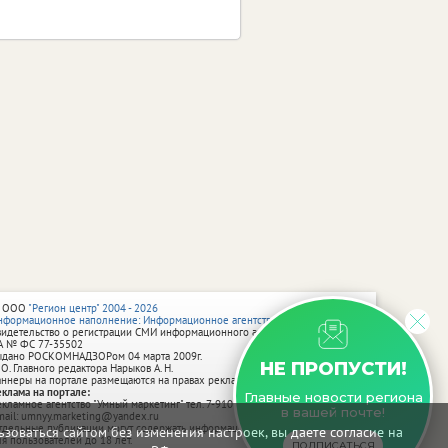
 ООО
"Регион центр" 2004 - 2026
нформационное наполнение: Информационное агентство vRossii.ru
видетельство о регистрации СМИ информационного агентства vRossii.ru
А № ФС 77‑35502
ыдано РОСКОМНАДЗОРом 04 марта 2009г.
НЕ ПРОПУСТИ!
 О. Главного редактора Нарыков А. Н.
аннеры на портале размещаются на правах рекламы.
еклама на портале:
Главные новости региона
екламное агентство "Умный маркетинг" тел. 7-910-267-70-40,
в вашей почте!
mail: umnyy.marketing@yandex.ru
тдельные публикации могут содержать информацию, не предназначенную
зоваться сайтом без изменения настроек, вы даете согласие на
ля пользователей до 18 лет.
ПОДПИСАТЬСЯ