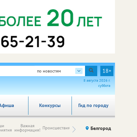
18+
по новостям
8 августа 2026 г.
суббота
Афиша
Конкурсы
Гид по городу
Новости
ши
Важная
Происшествия
Здоровье
Белгород
Ку
компаний (на
риятия
информация!
правах
рекламы)