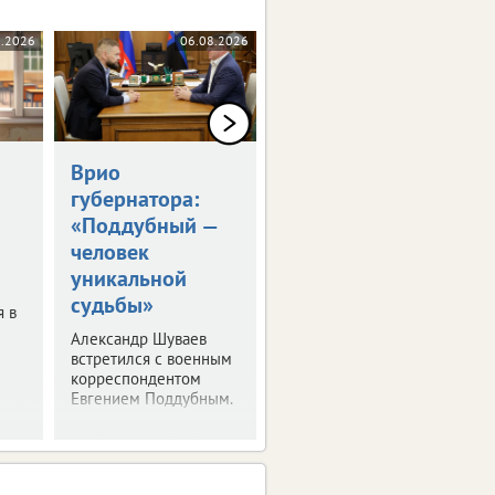
8.2026
06.08.2026
06.08.2026
Врио
Владимир Путин
губернатора:
встретился с
«Поддубный —
Александром
человек
Шуваевым
уникальной
Врио губернатора
судьбы»
рассказал президенту
я в
о текущей работе на
Александр Шуваев
посту.
встретился с военным
корреспондентом
Евгением Поддубным.