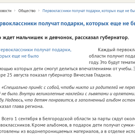
овости
Общество
Первоклассники получат подарки, которых еще не б
рвоклассники получат подарки, которых еще не 
о ждет мальчишек и девчонок, рассказал губернатор.
Каждый первокл
области получит под
году. Это будут темат
ощью которых дети смогут делиться впечатлениями от учебы. 
ре 25 августа показал губернатор Вячеслав Гладков.
«Специально принёс с собой, чтобы никто из родителей не пере
 не было. Внутри великолепные наклейки с львятами и орлятам
бу. Надеюсь, что детям понравится, а заполненный альбом остан
казал глава региона.
Всего 1 сентября в Белгородской области за парты сядут около
воклассников. Кроме альбомов, в подарок дети получат сумки
отовлены из водонепроницаемых материалов, а в отделке ис