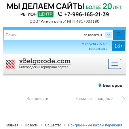
ООО "Регион центр", ИНН 4817003180
по новостям
9 августа 2026 г.
18+
воскресенье
Toggle
navigat
Белгород
Все новости
Заводные выходные
Главная
Новости
Общество
Приграничные школы переводят