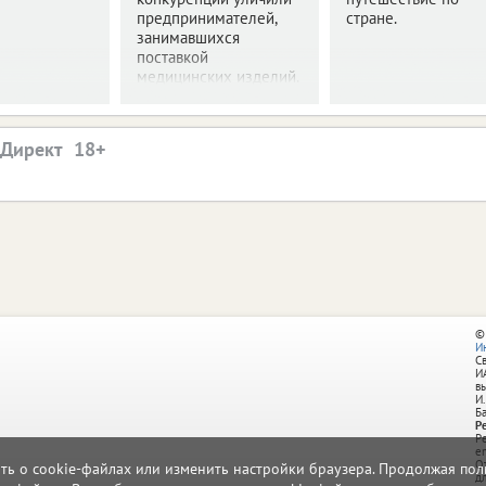
предпринимателей,
стране.
занимавшихся
поставкой
медицинских изделий.
.Директ
©
И
С
И
в
И.
Б
Р
Р
e
О
ать о cookie-файлах или изменить настройки браузера. Продолжая поль
д