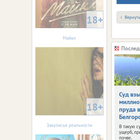
18+
Вернуть
Майкл
Послед
Суд взы
миллио
18+
пруда 
Белгор
Закулисье реальности
В такую с
ущерб, п
почве.