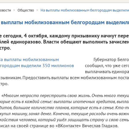
овости
Общество
На выплаты мобилизованным белгородцам выделили
 выплаты мобилизованным белгородцам выделил
е сегодня, 4 октября, каждому призывнику начнут пере
блей единоразово. Власти обещают выполнить зачисле
стро.
Губернатор Белг
сообщил, что уже сег
выплачивать единор
зывникам. Предоставить выплаты всем мобилизованным пост
тро.
«Многим непросто перестроить свою жизнь. Очень много текущ
орые есть в каждой семье: выплаты ипотечных кредитов, выпл
дитов, большое количество планов, которые есть в семье. Кто-
купил машину, занял денег. Конечно, текущие расходы очень важн
койствия человека, который ушёл защищать страну и свою семью 
исал на своей странице во «ВКонтакте» Вячеслав Гладков.