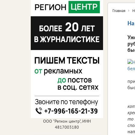
Главная
Н
На
Уж
ру
бы
при
быс
кот
кре
то 
ООО "Регион центр", ИНН
спо
4817003180
нап