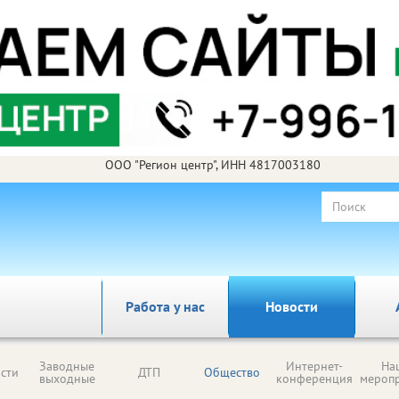
ООО "Регион центр", ИНН 4817003180
Работа у нас
Новости
Заводные
Интернет-
На
сти
ДТП
Общество
выходные
конференция
мероп