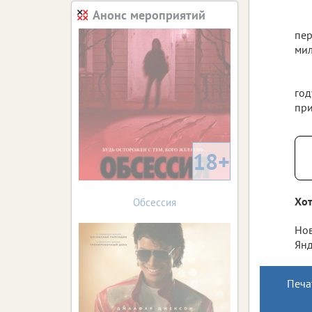
Анонс мероприятий
пер
мил
год
при
18+
Хот
Обсессия
Нов
Янд
Печа