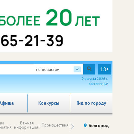
18+
по новостям
9 августа 2026 г.
воскресенье
Афиша
Конкурсы
Гид по городу
Новости
ши
Важная
Происшествия
Здоровье
Белгород
Ку
компаний (на
риятия
информация!
правах
рекламы)