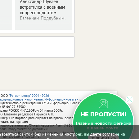
Александр Шуваев
посту.
встретился с военным
корреспондентом
Евгением Поддубным.
 ООО
"Регион центр" 2004 - 2026
нформационное наполнение: Информационное агентство vRossii.ru
видетельство о регистрации СМИ информационного агентства vRossii.ru
А № ФС 77‑35502
ыдано РОСКОМНАДЗОРом 04 марта 2009г.
НЕ ПРОПУСТИ!
 О. Главного редактора Нарыков А. Н.
аннеры на портале размещаются на правах рекламы.
еклама на портале:
Главные новости региона
екламное агентство "Умный маркетинг" тел. 7-910-267-70-40,
в вашей почте!
mail: umnyy.marketing@yandex.ru
тдельные публикации могут содержать информацию, не предназначенную
зоваться сайтом без изменения настроек, вы даете согласие на
ля пользователей до 18 лет.
ПОДПИСАТЬСЯ