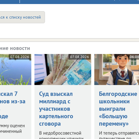
ся к списку новостей
ние новости
07.08.2026
07.08.2026
06.0
скал 7
Суд взыскал
Белгородские
нов из-за
миллиард с
школьники
в
участников
выиграли
оде
картельного
«Большую
сговора
перемену»
умму оценен
ричиненный
В недобросовестной
И теперь отправятс
конкуренции уличили
путешествие по