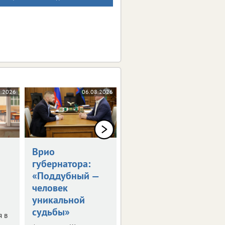
8.2026
06.08.2026
06.08.2026
Врио
Владимир Путин
губернатора:
встретился с
«Поддубный —
Александром
человек
Шуваевым
уникальной
Врио губернатора
судьбы»
рассказал президенту
я в
о текущей работе на