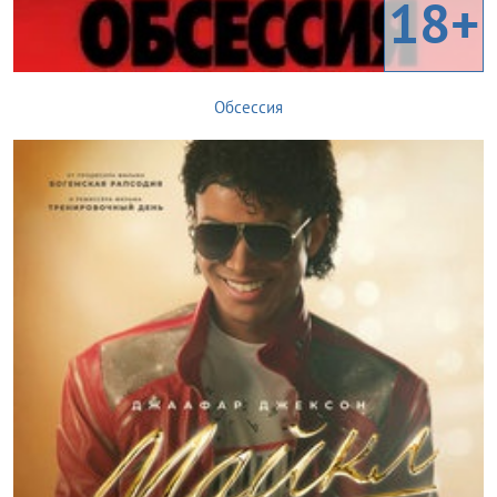
18+
Обсессия