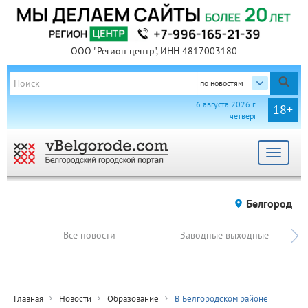
ООО "Регион центр", ИНН 4817003180
по новостям
6 августа 2026 г.
18+
четверг
Toggle
navigat
Белгород
Все новости
Заводные выходные
Главная
Новости
Образование
В Белгородском районе