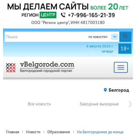
ООО "Регион центр", ИНН 4817003180
по новостям
6 августа 2026 г.
18+
четверг
Toggle
navigat
Белгород
Все новости
Заводные выходные
Главная
Новости
Образование
На Белгородчине до конца