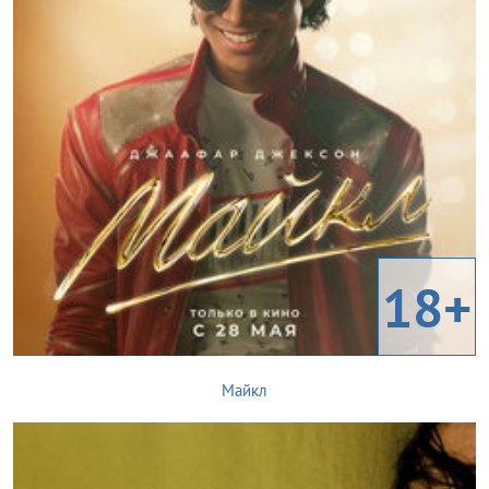
18+
Майкл