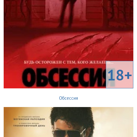
18+
Обсессия