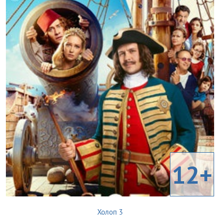
12+
Холоп 3