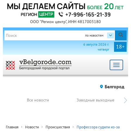
ООО "Регион центр", ИНН 4817003180
по новостям
6 августа 2026 г.
18+
четверг
Toggle
navigat
Белгород
Все новости
Заводные выходные
Главная
Новости
Происшествия
Профессора судили из-за