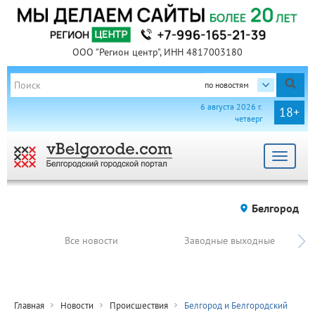
ООО "Регион центр", ИНН 4817003180
по новостям
6 августа 2026 г.
18+
четверг
Toggle
navigat
Белгород
Все новости
Заводные выходные
Главная
Новости
Происшествия
Белгород и Белгородский