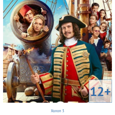
12+
Холоп 3