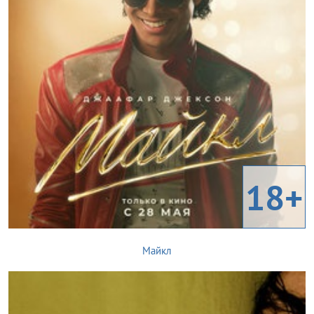
18+
Майкл