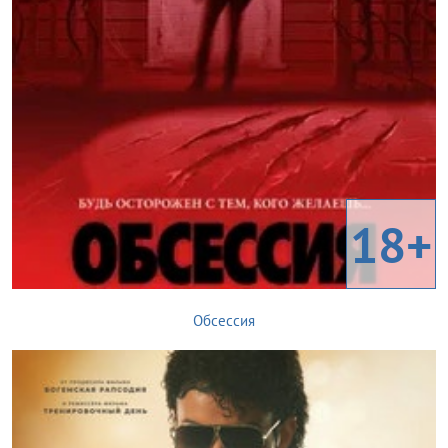
18+
Обсессия