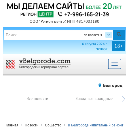
ООО "Регион центр", ИНН 4817003180
по новостям
6 августа 2026 г.
18+
четверг
Toggle
navigat
Белгород
Все новости
Заводные выходные
Главная
Новости
Общество
В Белгороде капитальный ремонт