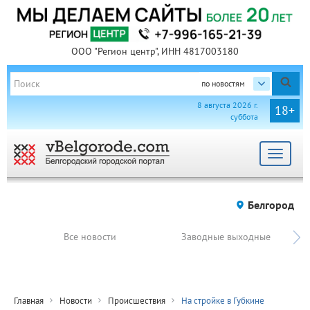
ООО "Регион центр", ИНН 4817003180
по новостям
8 августа 2026 г.
18+
суббота
Toggle
navigat
Белгород
Все новости
Заводные выходные
Главная
Новости
Происшествия
На стройке в Губкине