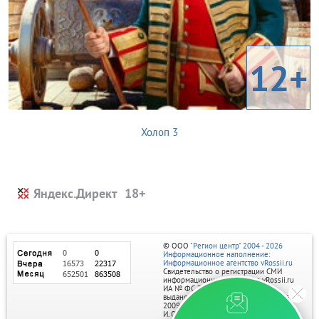
12+
Холоп 3
Яндекс.Директ
© ООО
"Регион центр" 2004 - 2026
Информационное наполнение:
Информационное агентство vRossii.ru
Свидетельство о регистрации СМИ
информационного агентства vRossii.ru
ИА № ФС 77‑35502
выдано РОСКОМНАДЗОРом 04 марта
2009г.
И. О. Главного редактора Нарыков А. Н.