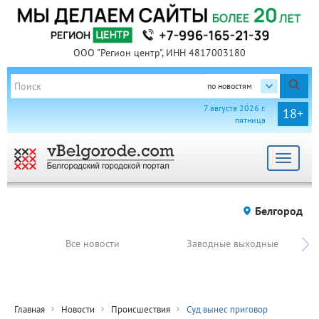
ООО "Регион центр", ИНН 4817003180
по новостям
7 августа 2026 г.
18+
пятница
Toggle
navigat
Белгород
Все новости
Заводные выходные
Главная
Новости
Происшествия
Суд вынес приговор