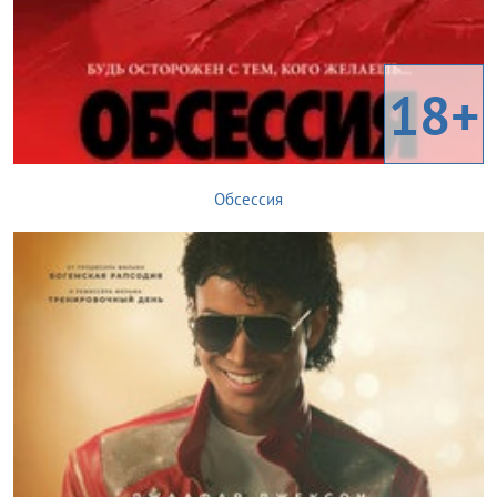
18+
Обсессия