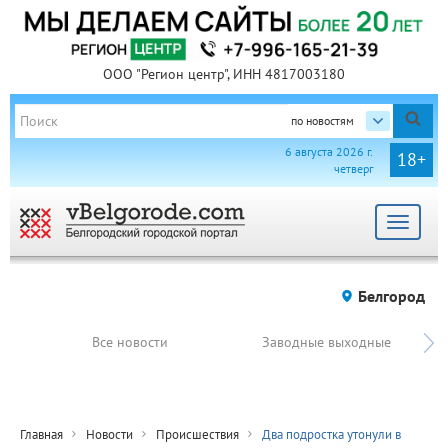
ООО "Регион центр", ИНН 4817003180
по новостям
6 августа 2026 г.
18+
четверг
Toggle
navigat
Белгород
Все новости
Заводные выходные
Главная
Новости
Происшествия
Два подростка утонули в