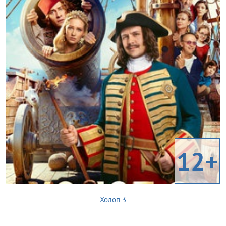
12+
Холоп 3