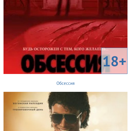
18+
Обсессия